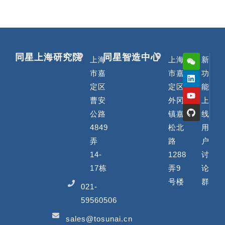
t
e
r
n
同星上海研究院
同星智造中心
a
上海
上海
新
t
市嘉
市嘉
功
i
定区
定区
能
v
曹安
外冈
上
e
公路
镇嘉
线
:
4849
松北
用
弄
路
户
14-
1288
讨
17栋
弄9
论
号楼
群
021-
59560506
sales@tosunai.cn