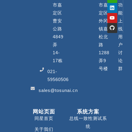
市嘉
市嘉
功
定区
定区
能
曹安
外冈
上
公路
镇嘉
线
4849
松北
用
弄
路
户
14-
1288
讨
17栋
弄9
论
号楼
群
021-
59560506
sales@tosunai.cn
网站页面
系统方案
同星首页
总线一致性测试系
统
关于我们