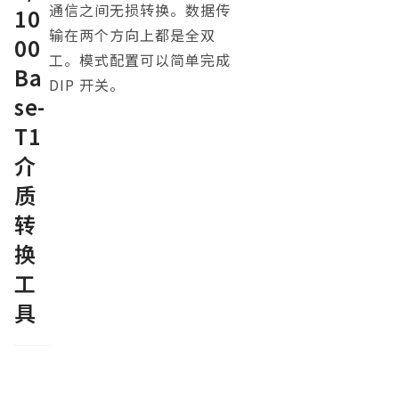
通信之间无损转换。数据传
10
t
输在两个方向上都是全双
e
00
工。模式配置可以简单完成
r
Ba
n
DIP 开关。
se-
a
t
T1
i
介
v
质
e
:
转
换
工
具