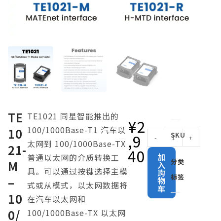
TE
TE1021 同星智能推出的
¥
2
100/1000Base-T1 汽车以
10
,9
SKU
-
+
太网到 100/1000Base-TX
21-
40
加
普通以太网的介质转换工
分类
M
入
具。可以通过按键选择主模
购
标签
–
物
式或从模式，以太网数据将
车
10
在汽车以太网和
A
0/
100/1000Base-TX 以太网
l