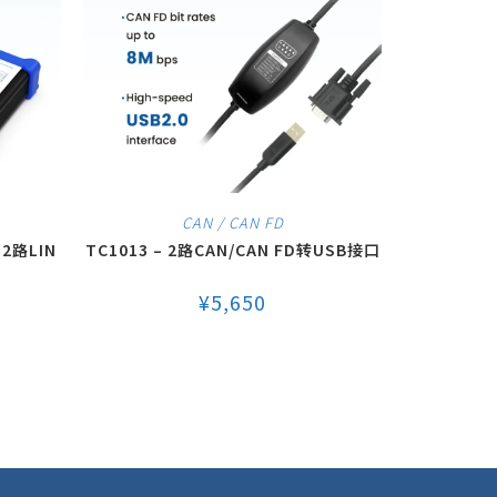
CAN / CAN FD
 2路LIN
TC1013 – 2路CAN/CAN FD转USB接口
¥
5,650