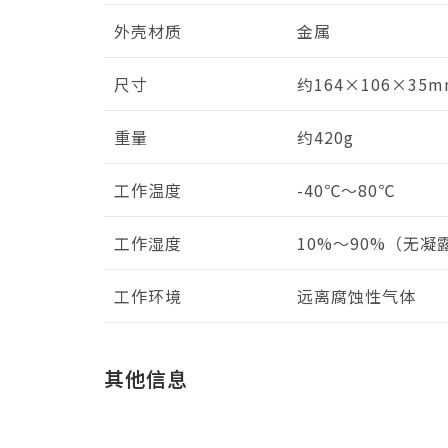
外壳材质
金属
尺寸
约164×106×35m
重量
约420g
工作温度
-40℃～80℃
工作湿度
10%～90%（无凝
工作环境
远离腐蚀性气体
其他信息