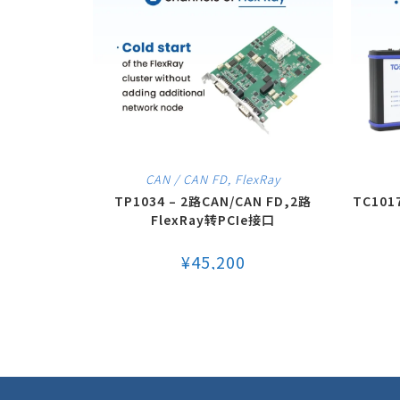
CAN / CAN FD
,
FlexRay
TP1034 – 2路CAN/CAN FD,2路
TC101
FlexRay转PCIe接口
¥
45,200