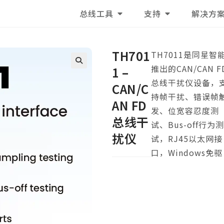
总线工具
支持
解决方
TH701
TH7011是同星智
推出的CAN/CAN F
1 –
🔍
总线干扰仪设备，
CAN/C
持帧干扰、错误帧
AN FD
发、位宽容忍度测
总线干
试、Bus-off行为
扰仪
试，RJ45以太网接
口，Windows免驱