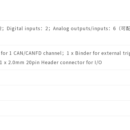
s：2；Digital inputs：2；Analog outputs/inputs：6（
for 1 CAN/CANFD channel；1 x Binder for external tri
1 x 2.0mm 20pin Header connector for I/O