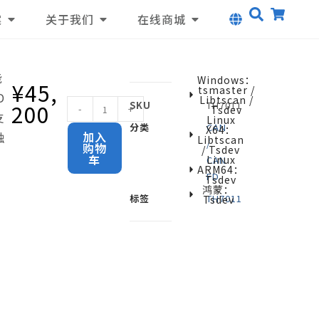
案
关于我们
在线商城
能
Windows：
¥
45,
Tsmaster /
D
Libtscan /
200
SKU
TH7011
-
+
Tsdev
支
Linux
分类
CAN
X64：
A
加入
触
Libtscan
/
购物
l
/ Tsdev
车
Linux
CAN
t
ARM64：
测
FD
Tsdev
e
鸿蒙：
标签
TH7011
Tsdev
r
n
a
t
i
v
e