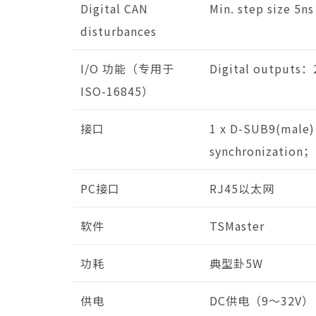
Digital CAN
Min. step size 5ns
disturbances
I/O 功能（专用于
Digital output
ISO-16845）
接口
1 x D-SUB9(male) 
synchronization；
PC接口
RJ45以太网
软件
TSMaster
功耗
典型卦5W
供电
DC供电（9～32V）