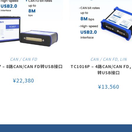
CAN / CAN FD
CAN / CAN FD
,
LIN
7 – 8路CAN/CAN FD转USB接口
TC1016P – 4路CAN/CAN FD,
转USB接口
¥
22,380
¥
13,560