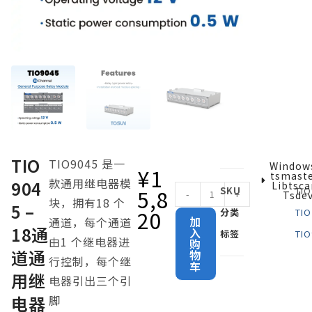
TIO
TIO9045 是一
Windo
¥
1
Tsmaste
款通用继电器模
904
Libtsca
5,8
SKU
TIO
-
+
Tsde
块，拥有18 个
5 –
20
分类
TIO
加
通道，每个通道
18通
入
标签
TIO
由1 个继电器进
购
道通
物
行控制，每个继
车
用继
电器引出三个引
A
电器
脚
l