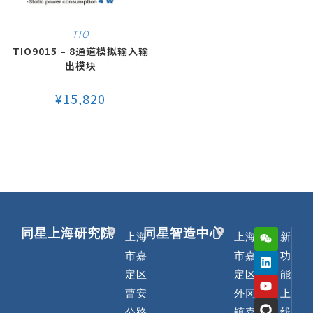
TIO
TIO9015 – 8通道模拟输入输
出模块
¥
15,820
同星上海研究院
同星智造中心
上海
上海
新
市嘉
市嘉
功
定区
定区
能
曹安
外冈
上
公路
镇嘉
线