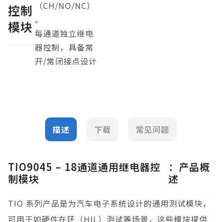
（CH/NO/NC）
控制
t
。
e
模块
每通道独立继电
r
n
器控制，具备常
a
开/常闭接点设计
t
i
v
e
:
描述
下载
常见问题
TIO9045 – 18通道通用继电器控
：产品概
制模块
述
TIO 系列产品是为汽车电子系统设计的通用测试模块，
可用于如硬件在环（HIL）测试等场景，这些模块提供