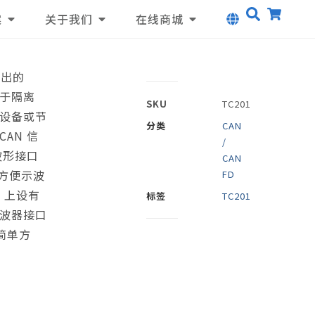
案
关于我们
在线商城
推出的
用于隔离
SKU
TC201
他设备或节
分类
CAN
AN 信
/
波形接口
CAN
，方便示波
FD
1 上设有
标签
TC201
，示波器接口
用简单方