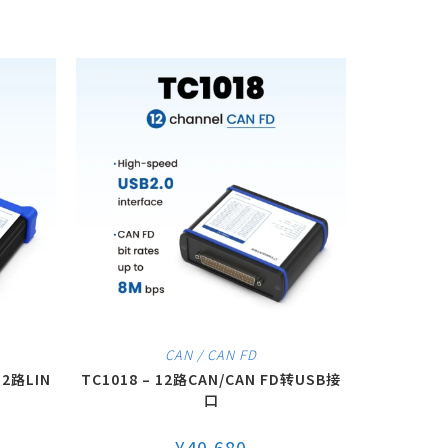
CAN / CAN FD
 2路LIN
TC1018 – 12路CAN/CAN FD转USB接
口
¥
40,680