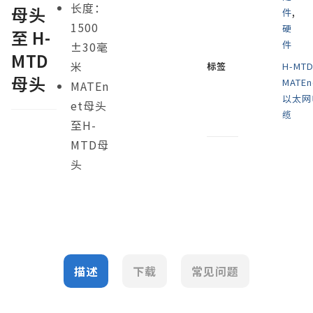
长度：
母头
件
,
1500
硬
至 H-
件
±30毫
MTD
米
标签
H-MT
母头
MATEn
MATEn
以太网
et母头
缆
至H-
MTD母
头
描述
下载
常见问题