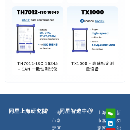
TH7012-ISO 16845
TX1000 – 高速标定测
– CAN 一致性测试仪
量设备
同星上海研究院
同星智造中心
上海
上海
新
市嘉
市嘉
功
定区
定区
能