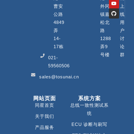
曹安
外冈
上
公路
镇嘉
线
4849
松北
用
弄
路
户
14-
1288
讨
17栋
弄9
论
号楼
群
021-
59560506
sales@tosunai.cn
网站页面
系统方案
同星首页
总线一致性测试系
统
关于我们
ECU 诊断与刷写
产品服务