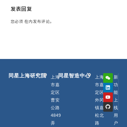
发表回复
您必须
在
内发布评论。
同星上海研究院
同星智造中心
上海
上海
新
市嘉
市嘉
功
定区
定区
能
曹安
外冈
上
公路
镇嘉
线
4849
松北
用
弄
路
户