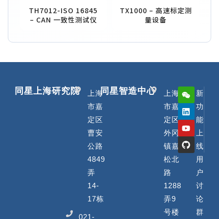
TH7012-ISO 16845
TX1000 – 高速标定测
– CAN 一致性测试仪
量设备
同星上海研究院
同星智造中心
上海
上海
新
市嘉
市嘉
功
定区
定区
能
曹安
外冈
上
公路
镇嘉
线
4849
松北
用
弄
路
户
14-
1288
讨
17栋
弄9
论
号楼
群
021-