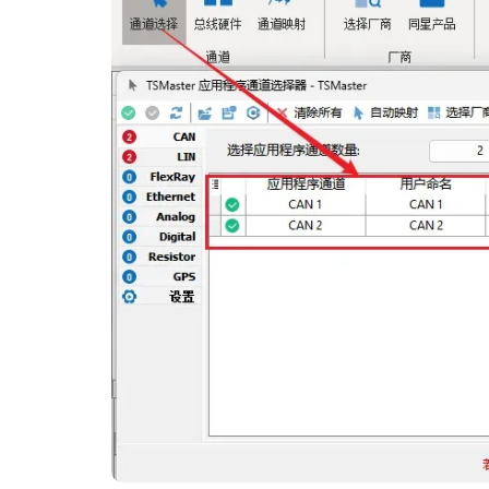
TA42
FD, 
同步转