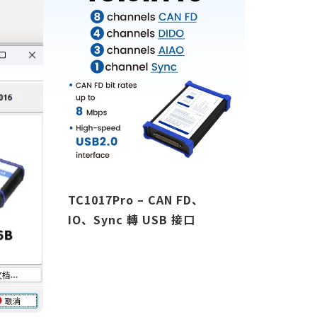
,
TC1017Pro – CAN FD、
TC10
网
IO、Sync 轉 USB 接口
仿真测