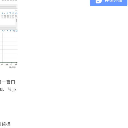
另一窗口
围、节点
时候操