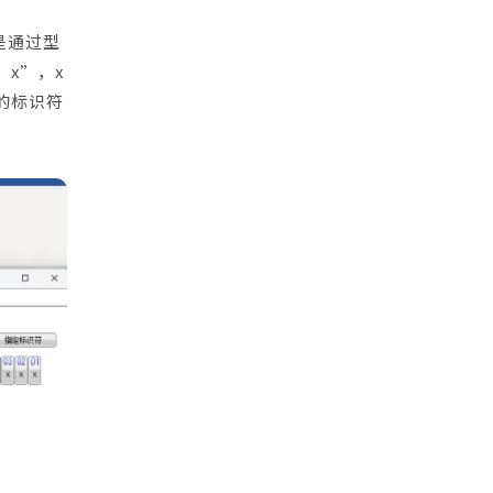
是通过型
x”，x
的标识符