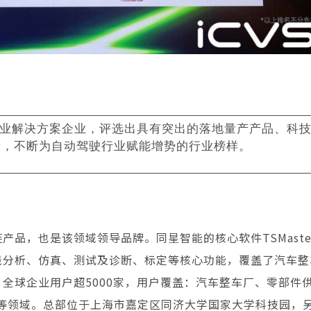
驾驶行业解决方案企业，评选出具有突出的落地量产产品、科
新，不断为自动驾驶行业赋能增势的行业榜样。
17Pro – CAN FD、
TC1055Pro+ – 多总线技
ync 轉 USB 接口
仿真测试工具
链产品，也是该领域领导品牌。同星智能的
核心软件TSMast
线分析、仿真、测试及诊断、标定
等核心功能，覆盖了汽车整
全球企业用户超5000家，用户覆盖：汽车整车厂、零部件
等领域。总部位于上海市嘉定区同济大学国家大学科技园，