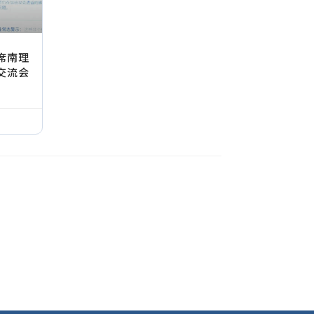
席南理
交流会