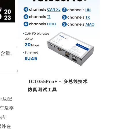
技含量、
术
TH7012-ISO 16845 – CAN
TX10
一致性测试仪
备
er及配
车及零
供应
另外在