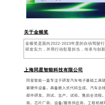
关于金猴奖
金猴奖是面向2022-2023年度的自动
研发实力，并用行动彰显担当，传承与创
TA821 – 航天级 2 路 CAN,
TC10
上海同星智能科技有限公司
时间
2 路 DO, 4 路 DI 轉以太网
IO、S
接口
同星智能一直专注于研发汽车电子基础工具
套硬件设备，具备嵌入式代码生成、汽车总
部件研发、测试、生产、试验、售后全流程。
商、芯片厂商、设备/服务供应商、工程机械